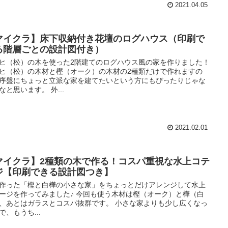
2021.04.05
マイクラ】床下収納付き花壇のログハウス（印刷で
る階層ごとの設計図付き）
ヒ（松）の木を使った2階建てのログハウス風の家を作りました！
ヒ（松）の木材と樫（オーク）の木材の2種類だけで作れますの
序盤にちょっと立派な家を建てたいという方にもぴったりじゃな
なと思います。 外...
2021.02.01
マイクラ】2種類の木で作る！コスパ重視な水上コテ
ジ【印刷できる設計図つき】
作った「樫と白樺の小さな家」をちょっとだけアレンジして水上
ージを作ってみました♪ 今回も使う木材は樫（オーク）と樺（白
、あとはガラスとコスパ抜群です。 小さな家よりも少し広くなっ
で、もうち...