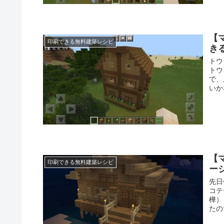
【
印刷できる無料建築レシピ
き
トウ
トウ
で、
いか
【
印刷できる無料建築レシピ
ー
先日
コテ
樺）
たの