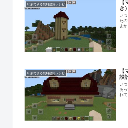
【
印刷できる無料建築レシピ
き
いつ
たの
よか
【
印刷できる無料建築レシピ
設
いつ
あっ
れて