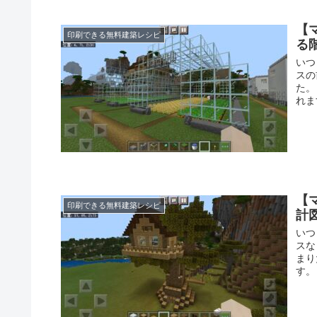
【
印刷できる無料建築レシピ
る
いつ
スの
た。
れま
【
印刷できる無料建築レシピ
計
いつ
スな
まり
す。 .